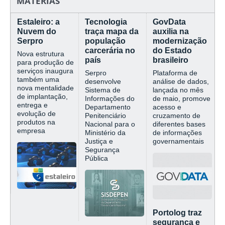
MATÉRIAS
Estaleiro: a
Tecnologia
GovData
Nuvem do
traça mapa da
auxilia na
Serpro
população
modernização
carcerária no
do Estado
Nova estrutura
país
brasileiro
para produção de
serviços inaugura
Serpro
Plataforma de
também uma
desenvolve
análise de dados,
nova mentalidade
Sistema de
lançada no mês
de implantação,
Informações do
de maio, promove
entrega e
Departamento
acesso e
evolução de
Penitenciário
cruzamento de
produtos na
Nacional para o
diferentes bases
empresa
Ministério da
de informações
Justiça e
governamentais
Segurança
Pública
Portolog traz
segurança e