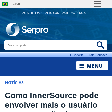
BRASIL
Simplifique!
ACESSIBILIDADE
ALTO CONTRASTE
MAPA DO SITE
Comunica BR
Participe
Acesso à informação
Buscar no portal
Bus
Legislação
Canais
Ouvidoria
Fale Conosco
NOTÍCIAS
Como InnerSource pode
envolver mais o usuário