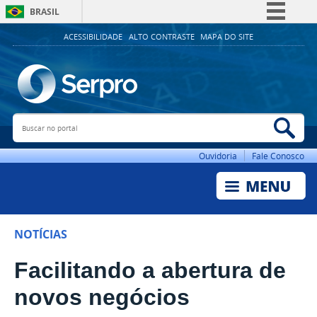
BRASIL
Simplifique!
ACESSIBILIDADE
ALTO CONTRASTE
MAPA DO SITE
Comunica BR
Participe
Acesso à informação
Buscar no portal
Bus
Legislação
Canais
Ouvidoria
Fale Conosco
NOTÍCIAS
Facilitando a abertura de
novos negócios