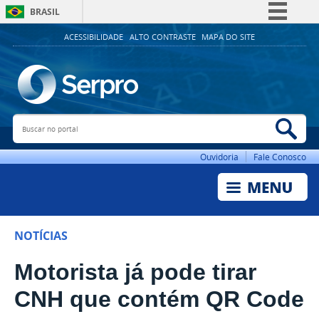
BRASIL
Simplifique!
ACESSIBILIDADE
ALTO CONTRASTE
MAPA DO SITE
Comunica BR
Participe
Acesso à informação
Buscar no portal
Bus
Legislação
Canais
Ouvidoria
Fale Conosco
NOTÍCIAS
Motorista já pode tirar
CNH que contém QR Code